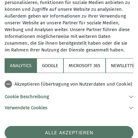
personalisieren, Funktionen für soziale Medien anbieten zu
Bremen war mit seinem
Nachhaltigkeitskonzept
können und Zugriffe auf unsere Website zu analysieren.
für eine Vereinssportstätte
, eines der
Außerdem geben wir Informationen zu Ihrer Verwendung
ausgezeichneten Projekte.
unserer Website an unsere Partner für soziale Medien,
Werbung und Analysen weiter. Unsere Partner führen diese
Die „Nationale Auszeichnung – Bildung für
Informationen möglicherweise mit weiteren Daten
nachhaltige Entwicklung“ würdigt Organisationen,
zusammen, die Sie ihnen bereitgestellt haben oder die sie
Netzwerke und Kommunen, die sich im Rahmen
im Rahmen Ihrer Nutzung der Dienste gesammelt haben.
des UNESCO-Programms BNE 2030 für eine
lebenswerte, nachhaltige Gestaltung unserer
ANALYTICS
GOOGLE
MICROSOFT 365
NEWSLETTER
Gesellschaft einsetzen.
Akzeptieren (Übertragung von Nutzerdaten und Cookie)
BNE 2030 steht für „Bildung für nachhaltige
Entwicklung: die globalen Nachhaltigkeitsziele
Cookie Beschreibung
verwirklichen“. Nachhaltige Entwicklung heißt,
Verwendete Cookies
Menschenwürde und Chancengerechtigkeit für
alle in einer intakten Umwelt zu verwirklichen.
Bildung ist für eine nachhaltige Entwicklung
zentral. Sie versetzt Menschen in die Lage,
ALLE AKZEPTIEREN