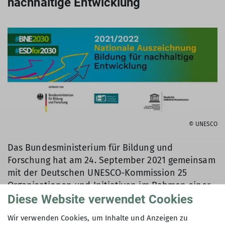
nachhaltige Entwicklung
möglich ist.
mehr erfahren
© UNESCO
Das Bundesministerium für Bildung und
Forschung hat am 24. September 2021 gemeinsam
mit der Deutschen UNESCO-Kommission 25
Organisationen und Initiativen im Rahmen einer
digitalen Festveranstaltung ausgezeichnet, die
Diese Website verwendet Cookies
sich für Bildung für nachhaltige Entwicklung (BNE)
Wir verwenden Cookies, um Inhalte und Anzeigen zu
einsetzen. Das UNTERWEGS – DAV Kletterzentrum