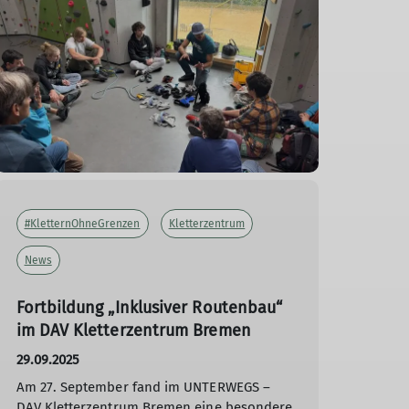
#KletternOhneGrenzen
Kletterzentrum
News
Fortbildung „Inklusiver Routenbau“
im DAV Kletterzentrum Bremen
29.09.2025
Am 27. September fand im UNTERWEGS –
DAV Kletterzentrum Bremen eine besondere