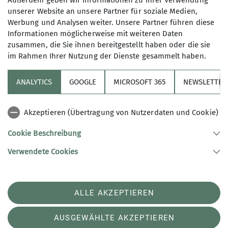
Außerdem geben wir Informationen zu Ihrer Verwendung
unserer Website an unsere Partner für soziale Medien,
Werbung und Analysen weiter. Unsere Partner führen diese
Es ist wieder so weit. In einer Hauruck-Aktion
Informationen möglicherweise mit weiteren Daten
beschrauben wir für euch den gesamten
zusammen, die Sie ihnen bereitgestellt haben oder die sie
Überhang neu ein. Wie gewohnt kommt es
im Rahmen Ihrer Nutzung der Dienste gesammelt haben.
währenddessen zu Einschränkungen im
Kletterbetrieb.
ANALYTICS
GOOGLE
MICROSOFT 365
NEWSLETTER
Akzeptieren (Übertragung von Nutzerdaten und Cookie)
Der gesamte Überhang inkl.
Sicherungsautomaten-Wand (Speedwand) wird
Cookie Beschreibung
abgesperrt sein. Natürlich wird es auch mal lauter
Verwendete Cookies
werden, ihr kennt das Spiel. Im Anschluss dürft
ihr euch auf viele neue Routen freuen.
Als Gastschrauber begrüßen wir Ramon Söhngen
ALLE AKZEPTIEREN
aus Göttingen.
AUSGEWÄHLTE AKZEPTIEREN
Termin: Mi. 25.02. bis einschließlich Sa.