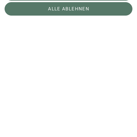
28.02.2026
ALLE ABLEHNEN
Verein
Bremer Hütte
Kletterzentrum
Sektion Bremen des Deutschen Alpenvereins e.V.
Robert-Hooke-Str. 19
28359 Bremen
Telefon +4942172484
Kontakt