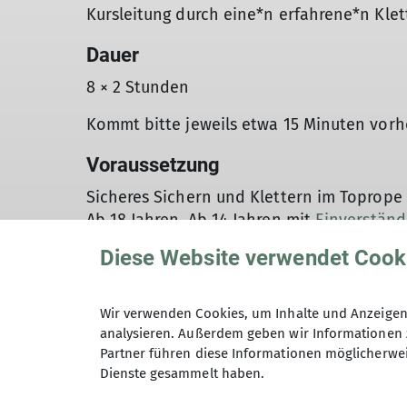
Kursleitung durch eine*n erfahrene*n Klet
Dauer
8 × 2 Stunden
Kommt bitte jeweils etwa 15 Minuten vorh
Voraussetzung
Sicheres Sichern und Klettern im Toprope
Ab 18 Jahren. Ab 14 Jahren mit
Einverständ
an, um beim gegenseitigen Sichern in der 
Diese Website verwendet Cook
Preis exklusive Eintrittsgebühr!
Bitte beachte unsere Rücktritts- und Stor
Wir verwenden Cookies, um Inhalte und Anzeigen 
analysieren. Außerdem geben wir Informationen 
Partner führen diese Informationen möglicherwei
130,– € Sektion Bremen
Dienste gesammelt haben.
140,– € DAV-Mitglied
160,– € Gäste