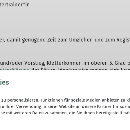
tertrainer*in
er, damit genügend Zeit zum Umziehen und zum Registr
 und/oder Vorstieg, Kletterkönnen im oberen 5. Grad 
niserklärung
der Eltern. Idealerweise melden sich Ju
gleichen Gewichtsklasse zu liegen.
ies
nierungsregelung in unseren
zu personalisieren, Funktionen für soziale Medien anbieten zu k
Kurs-AGB
.
zu Ihrer Verwendung unserer Website an unsere Partner für sozi
se mit weiteren Daten zusammen, die Sie ihnen bereitgestellt ha