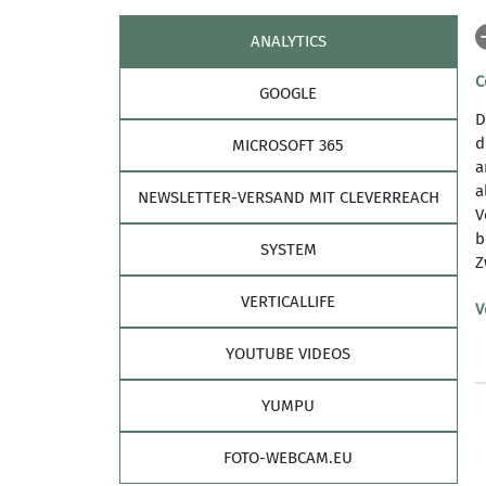
ANALYTICS
Kurs auswählen und buchen
C
GOOGLE
D
d
MICROSOFT 365
a
a
NEWSLETTER-VERSAND MIT CLEVERREACH
V
b
SYSTEM
Verein
Brem
Z
VERTICALLIFE
Geschäftsstelle
Aufentha
V
Mitglied werden
WetterC
YOUTUBE VIDEOS
Newsletter abonnieren
YUMPU
FOTO-WEBCAM.EU