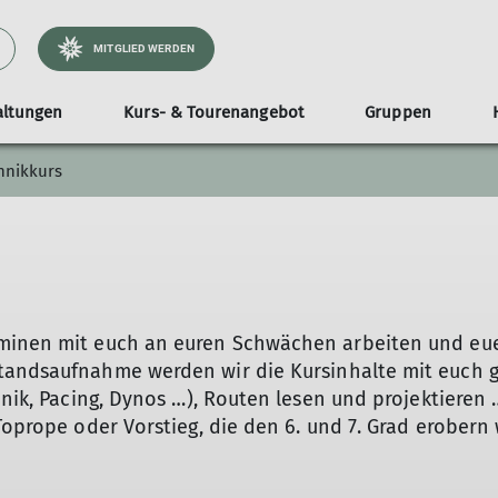
MITGLIED WERDEN
altungen
Kurs- & Tourenangebot
Gruppen
hnikkurs
en
kundliche Exkursionen
 uns
Bergwandern
Leistungskader
Wandern
Vorträge
Gruppenangebote
Geschäftsstelle & Kontakt
Klimaschutz
Mountainbiken
Familien
Klette
M
urs
chte
Gruppen-Anfragen
Bücherei
ine
s
nd & Team
Kindergeburtstage
Alpenbus
isierter Gewalt
s
tion sexualisierter Gewalt
Schulklassen
Ausrüstungsvermietung
er*innen
Topropeschein
arenz
Schulprojekt: In Balance – Body&Soul
Seminarraum
minen mit euch an euren Schwächen arbeiten und eue
mmlungen
Vorstiegsschein
g
Teambuilding & Coaching
Newsletter abonnieren
standsaufnahme werden wir die Kursinhalte mit euch 
kt
ederversammlungen
Betriebssport (BGM)
News-Archiv
hnik, Pacing, Dynos …), Routen lesen und projektieren 
turztraining
Inklusions-Projekt: #KletternOhneGre
unde
JDAV Jugendgruppen
Toprope oder Vorstieg, die den 6. und 7. Grad erobern 
Widerrufsbelehrung
DAV Klettergruppen