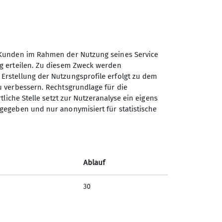
er Kunden im Rahmen der Nutzung seines Service
ung erteilen. Zu diesem Zweck werden
 Erstellung der Nutzungsprofile erfolgt zu dem
zu verbessern. Rechtsgrundlage für die
rtliche Stelle setzt zur Nutzeranalyse ein eigens
Sektion Bremen des
rgegeben und nur anonymisiert für statistische
Deutschen Alpenvereins e.V.
Robert-Hooke-Str. 19
28359 Bremen
Telefon +4942172484
Ablauf
30
Kontakt