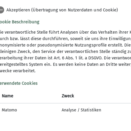
Akzeptieren (Übertragung von Nutzerdaten und Cookie)
ookie Beschreibung
ie verantwortliche Stelle führt Analysen über das Verhalten ihr
urch bzw. lässt diese durchführen, soweit sie uns ihre Einwillig
nonymisierte oder pseudonymisierte Nutzungsprofile erstellt. Die
lleinigen Zweck, den Service der verantwortlichen Stelle ständig 
erarbeitung ihrer Daten ist Art. 6 Abs. 1 lit. a DSGVO. Die verantwo
ereitgestelltes System ein. Es werden keine Daten an Dritte weite
er Hütte
Kletterzentrum
wecke verarbeitet.
lt buchen
Eintrittspreise
erwendete Cookies
am
Öffnungszeiten
Name
Zweck
Kurs buchen
Matomo
Analyse / Statistiken