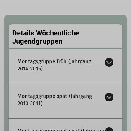
Details Wöchentliche
Jugendgruppen
Montagsgruppe früh (Jahrgang
2014-2015)
Montagsgruppe spät (Jahrgang
Termine:
2010-2011)
montags 16:30 - 18:15 Uhr
Montagsgruppe spät spät (Jahrgang
Details