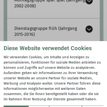
Termine:
2002-2008)
montags 18:00 - 20:00 Uhr
montags 19:00 - 21:00 Uhr
Dienstagsgruppe früh (Jahrgang
Details
2015-2016)
Termine:
Diese Website verwendet Cookies
Montags: 19:00 - 21:00 Uhr
Dienstagsgruppe spät (Jahrgang
Wir verwenden Cookies, um Inhalte und Anzeigen zu
Termine:
2011-2012)
personalisieren, Funktionen für soziale Medien anbieten zu
Details
können und Zugriffe auf unsere Website zu analysieren.
dienstags 16:30 - 18:00 Uhr
Außerdem geben wir Informationen zu Ihrer Verwendung
unserer Website an unsere Partner für soziale Medien,
Werbung und Analysen weiter. Unsere Partner führen diese
Mittwochsgruppe früh (Jahrgang
Details
Termine:
Informationen möglicherweise mit weiteren Daten
2016-2017)
zusammen, die Sie ihnen bereitgestellt haben oder die sie
im Rahmen Ihrer Nutzung der Dienste gesammelt haben.
dienstags 17:45 - 19:45 Uhr