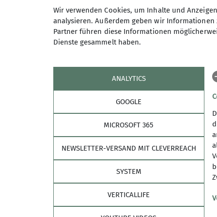
Kulinarisch
glänzt die Hütte mit einem
Wir verwenden Cookies, um Inhalte und Anzeigen 
hochwertigen und vom DAV
analysieren. Außerdem geben wir Informationen 
ausgezeichneten Angebot: „So schmecken
Partner führen diese Informationen möglicherwei
die Berge“.
Dienste gesammelt haben.
Der
Aufstieg vom Parkplatz Geschnitz
dauert ca. vier Stunden.
ANALYTICS
Hunde dürfen auch aus Kapazitätsgründe
nicht in die Hütte. Bitte klären Sie im
C
GOOGLE
Vorfeld mit der Wirtsfamilie, inwiefern der
D
Hund in einer Hundebox vor der Hütte
d
MICROSOFT 365
übernachten kann.
a
a
NEWSLETTER-VERSAND MIT CLEVERREACH
V
b
SYSTEM
Z
Hütten News
VERTICALLIFE
V