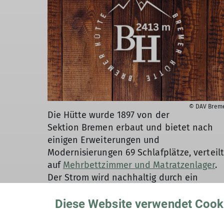
© DAV Brem
Die Hütte wurde 1897 von der
Sektion Bremen erbaut und bietet nach
einigen Erweiterungen und
Modernisierungen 69 Schlafplätze, verteilt
auf
Mehrbettzimmer und Matratzenlager
.
Der Strom wird nachhaltig durch ein
Wasserwerk sowie eine PV-Anlage
gewonnen und ermöglicht unter anderem
Diese Website verwendet Cook
ein überraschend gutes, kostenloses WLAN