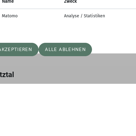
Name
Zweck
Matomo
Analyse / Statistiken
Bremer Hütte auf Instagram
09.06.2026
AKZEPTIEREN
ALLE ABLEHNEN
tztal
önnen, benötigen wir die Zustimmung zu folgenden Ka