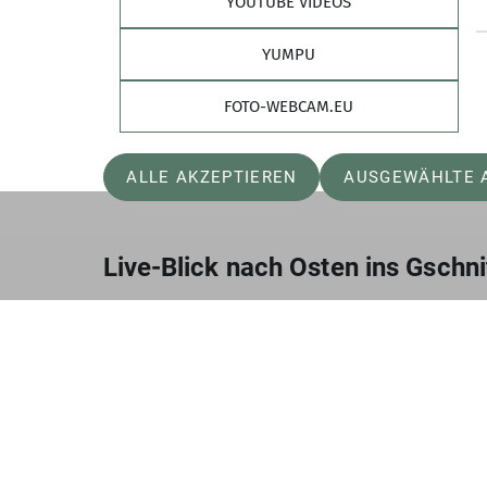
YOUTUBE VIDEOS
YUMPU
Countdown Saisonstart Bremer Hütte
FOTO-WEBCAM.EU
09.06.2026
ALLE AKZEPTIEREN
AUSGEWÄHLTE 
Live-Blick nach Osten ins Gschni
Externe Inhalte laden
Um diesen Inhalt sehen zu k
Überträgt Nutzerdaten
Ich will den Inhalt sehen