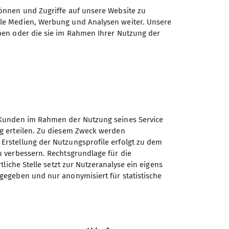
önnen und Zugriffe auf unsere Website zu
Deine Anfrage direkt an
ale Medien, Werbung und Analysen weiter. Unsere
unsere Hüttenpächter
ben oder die sie im Rahmen Ihrer Nutzung der
Zur Anfrageseite
er Kunden im Rahmen der Nutzung seines Service
ung erteilen. Zu diesem Zweck werden
 Erstellung der Nutzungsprofile erfolgt zu dem
zu verbessern. Rechtsgrundlage für die
rtliche Stelle setzt zur Nutzeranalyse ein eigens
rgegeben und nur anonymisiert für statistische