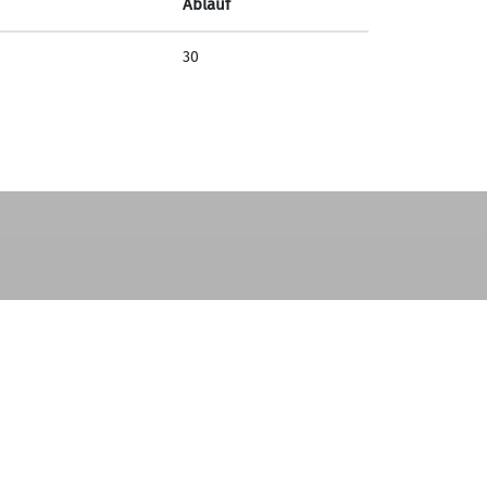
Ablauf
30
Freie Nacht fürs Klima
08.04.2026
tegorien von foto-webcam.eu: