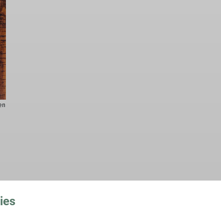
en
ies
.