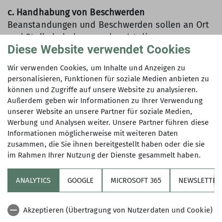
c. Handhabung von Beschwerden
Beanstandungen und Beschwerden sollen an Ort
und Stelle behoben werden. Ist dies
Diese Website verwendet Cookies
nicht möglich, sind sie schriftlich an das
Hüttenteam zu richten.
Wir verwenden Cookies, um Inhalte und Anzeigen zu
personalisieren, Funktionen für soziale Medien anbieten zu
können und Zugriffe auf unsere Website zu analysieren.
AGB Bremer Hütte
(304.35KB, pdf)
Außerdem geben wir Informationen zu Ihrer Verwendung
unserer Website an unsere Partner für soziale Medien,
Werbung und Analysen weiter. Unsere Partner führen diese
Informationen möglicherweise mit weiteren Daten
zusammen, die Sie ihnen bereitgestellt haben oder die sie
im Rahmen Ihrer Nutzung der Dienste gesammelt haben.
Verein
ANALYTICS
GOOGLE
MICROSOFT 365
NEWSLETTER
Bremer Hütte
Akzeptieren (Übertragung von Nutzerdaten und Cookie)
Kletterzentrum