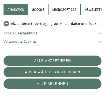
Organisation
Tammo Toppe
ANALYTICS
GOOGLE
MICROSOFT 365
NEWSLETTER
Details
Akzeptieren (Übertragung von Nutzerdaten und Cookie)
Cookie Beschreibung
Verwendete Cookies
ALLE AKZEPTIEREN
Verein
AUSGEWÄHLTE AKZEPTIEREN
Bremer Hütte
ALLE ABLEHNEN
Kletterzentrum