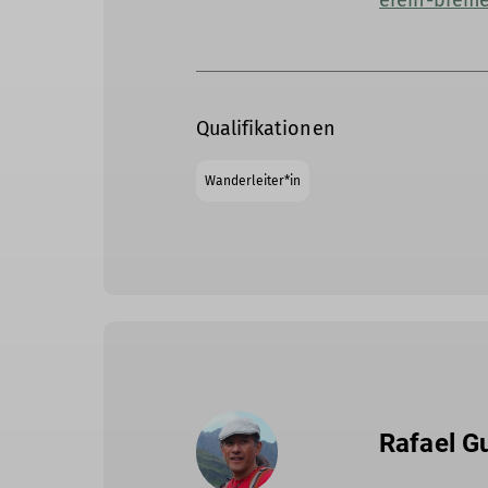
erein-brem
Qualifikationen
Wanderleiter*in
Rafael G