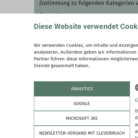
Zustimmung zu folgenden Kategorien 
Überträgt Nutzerdaten
Diese Website verwendet Cook
Ich will den Inhalt sehen
Gut zu wissen: Die Einstellungen könne
Wir verwenden Cookies, um Inhalte und Anzeigen 
Datenschutz-Einstellungen
angepasst 
analysieren. Außerdem geben wir Informationen 
Partner führen diese Informationen möglicherwei
Dienste gesammelt haben.
ANALYTICS
C
GOOGLE
D
d
MICROSOFT 365
a
a
NEWSLETTER-VERSAND MIT CLEVERREACH