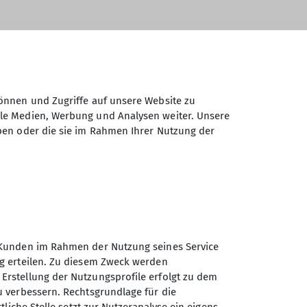
te Veranstaltungen
 wir diesen Raum nach Anmeldung, zum
sprechungen, Gruppentreffen etc.,
önnen und Zugriffe auf unsere Website zu
ale Medien, Werbung und Analysen weiter. Unsere
 privater Natur zahlen Nichtmitglieder
ben oder die sie im Rahmen Ihrer Nutzung der
ionsmitglieder 80,– €.
mit Schließung der Halle.
einer Kletterveranstaltung (z. B. für
len) mitbenutzt, zahlst du 35,– €
 dann natürlich Eintritts- und
rch das Klettern entstehen.
er Kunden im Rahmen der Nutzung seines Service
ung erteilen. Zu diesem Zweck werden
 Erstellung der Nutzungsprofile erfolgt zu dem
tutionen & Unternehmen
zu verbessern. Rechtsgrundlage für die