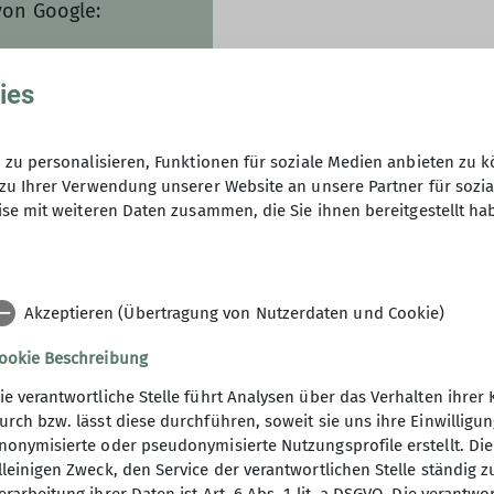
von Google:
Konditionen: priva
ies
Sektionsgruppen stellen
Beispiel für Tourenvorbe
n jederzeit in den
kostenlos zur Verfügung.
zu personalisieren, Funktionen für soziale Medien anbieten zu k
werden!
zu Ihrer Verwendung unserer Website an unsere Partner für sozi
Für Abendveranstaltungen
se mit weiteren Daten zusammen, die Sie ihnen bereitgestellt ha
pauschal 100,– € und Sekt
Die Veranstaltung endet 
Wird der Raum im Rahmen 
Akzeptieren (Übertragung von Nutzerdaten und Cookie)
soziale Gruppen und Schu
Raummiete. Hinzu kommen
ookie Beschreibung
Betreuungskosten, die du
ie verantwortliche Stelle führt Analysen über das Verhalten ihr
urch bzw. lässt diese durchführen, soweit sie uns ihre Einwillig
nonymisierte oder pseudonymisierte Nutzungsprofile erstellt. Die
Konditionen: Insti
lleinigen Zweck, den Service der verantwortlichen Stelle ständig 