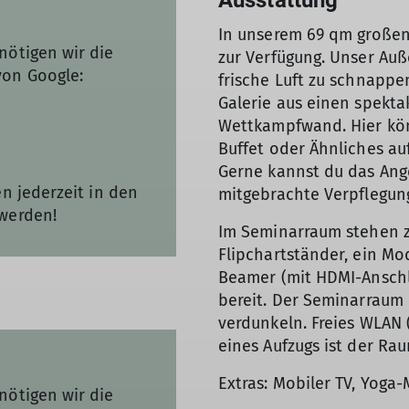
Ausstattung
In unserem 69 qm großen
nötigen wir die
zur Verfügung. Unser Auß
von Google:
frische Luft zu schnappe
Galerie aus einen spekta
Wettkampfwand. Hier kön
Buffet oder Ähnliches au
Gerne kannst du das Ange
n jederzeit in den
mitgebrachte Verpflegun
werden!
Im Seminarraum stehen 
Flipchartständer, ein Mo
Beamer (mit HDMI-Anschlu
bereit. Der Seminarraum l
verdunkeln. Freies WLAN 
eines Aufzugs ist der Rau
Extras: Mobiler TV, Yoga
nötigen wir die