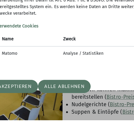
erarbeitung ihrer Daten ist Art. 6 Abs. 1 lit. a DSGVO. Die verantwo
Tagesmiete 220,– € (inne
ereitgestelltes System ein. Es werden keine Daten an Dritte weite
wecke verarbeitet.
Add-ons:
erwendete Cookies
Zwei Stunden Klettern unt
Getränke: 13,– € p. P. Kaf
Name
Zweck
für selbst mitgebrachten
Kaffeewünsche und eine 
Matomo
Analyse / Statistiken
können bei Bedarf per St
abgerechnet werden. (
Bi
Geschirr 3,– € p. P. (für z.
Kuchen, diverse Sorten (
AKZEPTIEREN
ALLE ABLEHNEN
Pizza (Wir können maximal
bereitstellen (
Bistro-Prei
Nudelgerichte (
Bistro-Pr
Suppen & Eintöpfe (
Bist