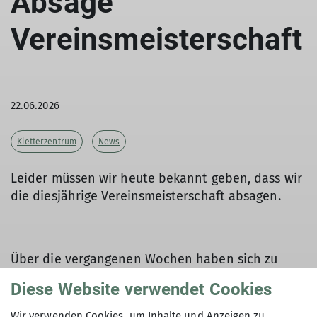
Absage
Vereinsmeisterschaft
22.06.2026
Kletterzentrum
News
Leider müssen wir heute bekannt geben, dass wir
die diesjährige Vereinsmeisterschaft absagen.
Über die vergangenen Wochen haben sich zu
wenige Teilnehmende angemeldet. Eine
Diese Website verwendet Cookies
Wettkampfstimmung würde so nicht aufkommen
und der Aufwand würde in keinem Verhältnis
Wir verwenden Cookies, um Inhalte und Anzeigen zu