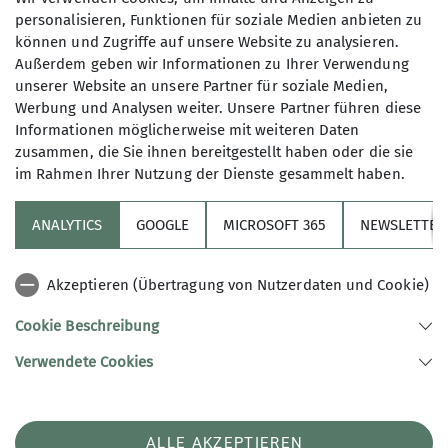
stehen. Die letzte Entscheidungshilfe hat uns nun
personalisieren, Funktionen für soziale Medien anbieten zu
auch noch das Wetter gegeben. An unseren
können und Zugriffe auf unsere Website zu analysieren.
Außerdem geben wir Informationen zu Ihrer Verwendung
Hauptroutenbautagen soll es bis zu 37 Grad heiß
unserer Website an unsere Partner für soziale Medien,
werden. Hier kann man eigentlich niemanden
Werbung und Analysen weiter. Unsere Partner führen diese
guten Gewissens an der Außenwand arbeiten
Informationen möglicherweise mit weiteren Daten
lassen.
zusammen, die Sie ihnen bereitgestellt haben oder die sie
Woran hat's nun gelegen? Sind wir einfach nicht
im Rahmen Ihrer Nutzung der Dienste gesammelt haben.
so wettkampfaffin, stehen nicht auf den Trubel?
Wir wissen es nicht. Was wir wissen, ist, dass wir
ANALYTICS
GOOGLE
MICROSOFT 365
NEWSLETTER
das Format noch einmal anpassen werden, in der
Hoffnung, damit mehr den Geschmack unserer
Akzeptieren (Übertragung von Nutzerdaten und Cookie)
Mitglieder zu treffen. Statt eines Tagesevents
sollen in der Zukunft Punkte in Routen über einen
Cookie Beschreibung
definierten Zeitraum erklettert werden können.
Verwendete Cookies
Ein knackiges Finale kann dann im Rahmen
unseres Sommerfestes stattfinden.
Den Modus werden wir wahrscheinlich noch
diesen Sommer mit euch in Ansätzen testen,
ALLE AKZEPTIEREN