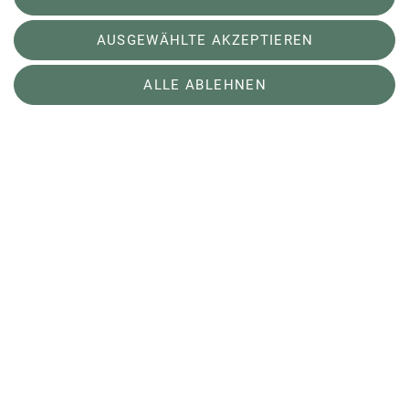
denn geschraubt werden wird an der Außenwand
natürlich trotzdem noch jede Menge. Freut euch
AUSGEWÄHLTE AKZEPTIEREN
also auf kontinuierlich neue Routen. Auch unsere
Gastschrauberin wird nicht abgesagt, nur verlegen
ALLE ABLEHNEN
wir ihren Einsatz auf moderatere
Arbeitstemperaturen.
Alle registrierten Starter*innen, die sich über
Vertical-Life angemeldet und ihre Startgebühr
gezahlt haben, bekommen diese automatisiert
auf dem gleichen Wege erstattet.
Also kein Grund zum Trauern. Neue Routen gibt's
trotzdem und wir sind gespannt, mit euch etwas
Neues auszuprobieren.
Euer KLZ-Team