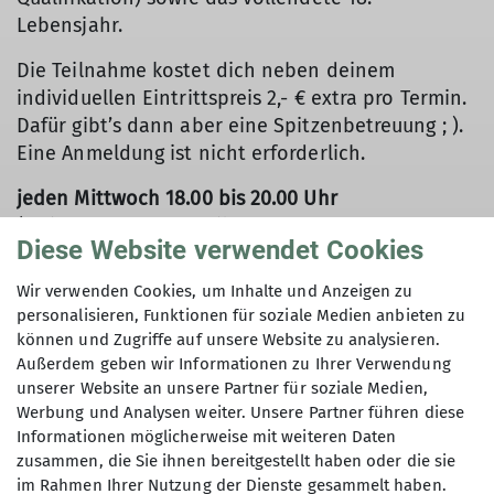
Lebensjahr.
Die Teilnahme kostet dich neben deinem
individuellen Eintrittspreis 2,- € extra pro Termin.
Dafür gibt’s dann aber eine Spitzenbetreuung ; ).
Eine Anmeldung ist nicht erforderlich.
jeden Mittwoch 18.00 bis 20.00 Uhr
(Trainer: Stephan & Mike; Pause: Sommer- und
Diese Website verwendet Cookies
Winterschulferien)
Wir verwenden Cookies, um Inhalte und Anzeigen zu
jeden Sonntag 16:00 bis 18:00 Uhr
personalisieren, Funktionen für soziale Medien anbieten zu
(Trainer: Hauke & Rafa; Pause: Sommer- und
können und Zugriffe auf unsere Website zu analysieren.
Winterschulferien)
Außerdem geben wir Informationen zu Ihrer Verwendung
unserer Website an unsere Partner für soziale Medien,
Werbung und Analysen weiter. Unsere Partner führen diese
Informationen möglicherweise mit weiteren Daten
zusammen, die Sie ihnen bereitgestellt haben oder die sie
im Rahmen Ihrer Nutzung der Dienste gesammelt haben.