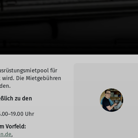
usrüstungsmietpool für
rt wird. Die Mietgebühren
den.
ßlich zu den
5.00–19.00 Uhr
im Vorfeld:
en.de
,